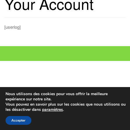
Your Account
l
e
n
[userlog]
a
v
i
g
. All rights reserved.
Unite Theme
powered by
WordPress
.
a
t
i
o
n
Nous utilisons des cookies pour vous offrir la meilleure
expérience sur notre site.
Vous pouvez en savoir plus sur les cookies que nous utilisons ou
les désactiver dans
paramètres
.
Accepter